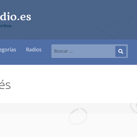
ritos
egorías
Radios
és