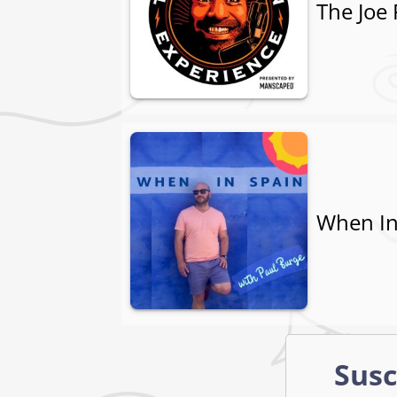
The Joe
When In
Susc