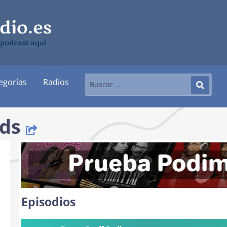
 podcast aquí
egorías
Radios
ids
Episodios