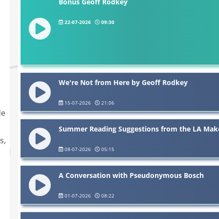
Bonus Geoff Rodkey
22-07-2026
09:30
We're Not from Here by Geoff Rodkey
15-07-2026
21:06
de
Summer Reading Suggestions from the LA Make
s,
08-07-2026
05:15
A Conversation with Pseudonymous Bosch
01-07-2026
08:22