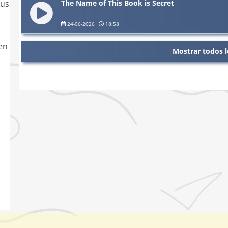
The Name of This Book is Secret
sus
24-06-2026
18:58
en
Mostrar todos l