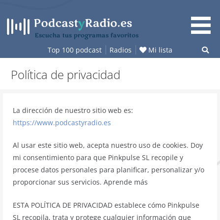
Saltar
al
contenido
Escucha tus programas favoritos
Top 100 podcast
Radios
Mi lista
Política de privacidad
La dirección de nuestro sitio web es:
https://www.podcastyradio.es
Al usar este sitio web, acepta nuestro uso de cookies. Doy
mi consentimiento para que Pinkpulse SL recopile y
procese datos personales para planificar, personalizar y/o
proporcionar sus servicios. Aprende más
ESTA POLÍTICA DE PRIVACIDAD establece cómo Pinkpulse
SL recopila, trata y protege cualquier información que