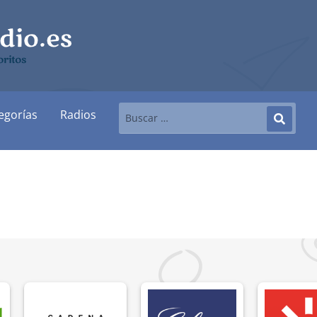
ritos
egorías
Radios