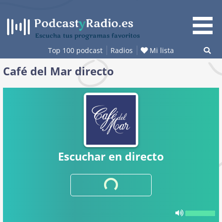
Saltar
al
contenido
Escucha tus programas favoritos
Top 100 podcast
Radios
Mi lista
Café del Mar directo
Escuchar en directo