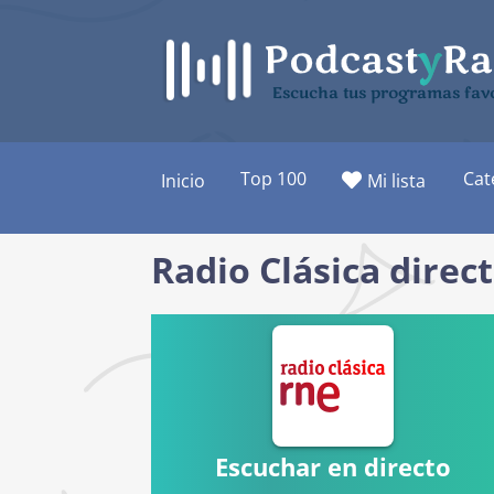
Saltar
al
contenido
Escucha tus programas favo
Top 100
Cat
Inicio
Mi lista
Radio Clásica direc
Escuchar en directo