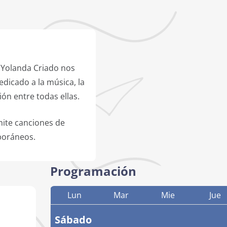
 Yolanda Criado nos
dicado a la música, la
ión entre todas ellas.
mite canciones de
poráneos.
Programación
Lun
Mar
Mie
Jue
Sábado