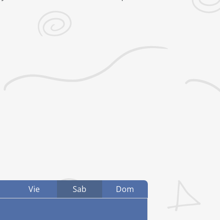
Vie
Sab
Dom