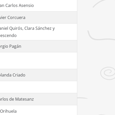
an Carlos Asensio
vier Corcuera
niel Quirós, Clara Sánchez y
rescendo
ergio Pagán
olanda Criado
arlos de Matesanz
 Orihuela