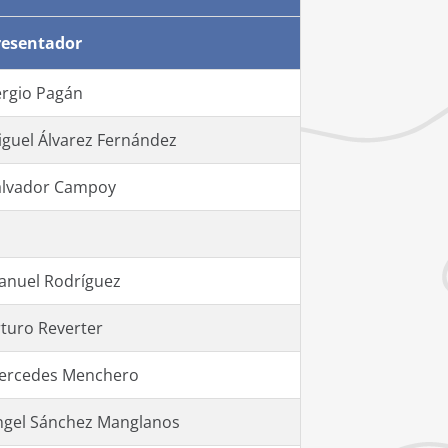
resentador
ergio Pagán
iguel Álvarez Fernández
alvador Campoy
anuel Rodríguez
rturo Reverter
ercedes Menchero
ngel Sánchez Manglanos