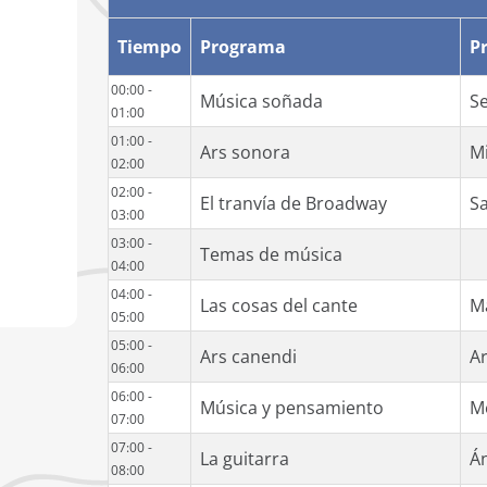
Tiempo
Programa
P
00:00 -
Música soñada
S
01:00
01:00 -
Ars sonora
M
02:00
02:00 -
El tranvía de Broadway
S
03:00
03:00 -
Temas de música
04:00
04:00 -
Las cosas del cante
M
05:00
05:00 -
Ars canendi
A
06:00
06:00 -
Música y pensamiento
M
07:00
07:00 -
La guitarra
Á
08:00