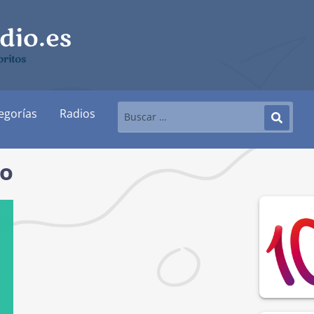
ritos
egorías
Radios
to