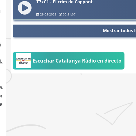
T7xC1 - El crim de Cappont
a
29-05-2026
00:51:07
Mostrar todos l
í
Escuchar Catalunya Ràdio en directo
la
a.
or
de
.