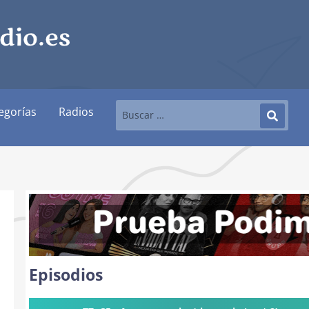
í
egorías
Radios
Episodios