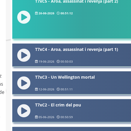
T7xC5 - Aroa, assassinat i revenja (part 2)
26-06-2026
00:51:12
T7xC4 - Aroa, assassinat i revenja (part 1)
19-06-2026
00:50:03
z
T7xC3 - Un Wellington mortal
ás
12-06-2026
00:51:11
 de
T7xC2 - El crim del pou
e
05-06-2026
00:50:59