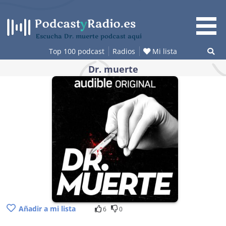
Saltar
al
contenido
Escucha Dr. muerte podcast aquí
Top 100 podcast
Radios
Mi lista
Dr. muerte
Añadir a mi lista
6
0