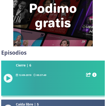
Episodios
Cierre | 6
12-09-2019
00:37:49
Caída libre | 5