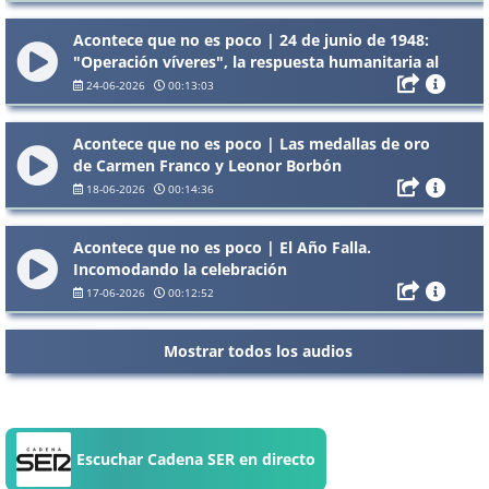
Acontece que no es poco | 24 de junio de 1948:
"Operación víveres", la respuesta humanitaria al
bloqueo de Berlín
24-06-2026
00:13:03
Acontece que no es poco | Las medallas de oro
de Carmen Franco y Leonor Borbón
18-06-2026
00:14:36
Acontece que no es poco | El Año Falla.
Incomodando la celebración
17-06-2026
00:12:52
Mostrar todos los audios
Escuchar Cadena SER en directo