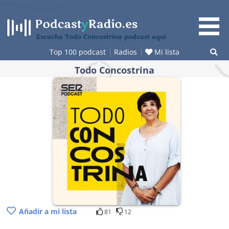
Saltar
al
contenido
Escucha Todo Concostrina podcast aquí
Top 100 podcast
Radios
Mi lista
Todo Concostrina
Añadir a mi lista
81
12