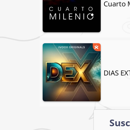
Cuarto 
DIAS EX
Susc