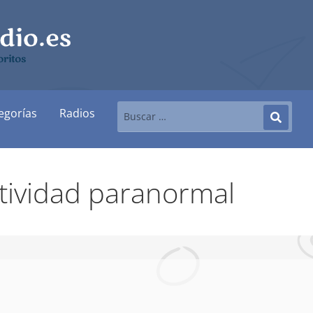
ritos
egorías
Radios
tividad paranormal