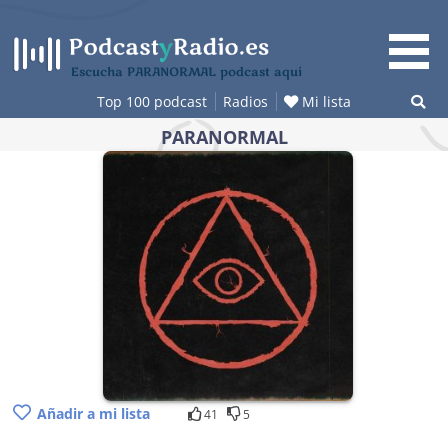
Saltar
al
contenido
Escucha PARANORMAL podcast aquí
Top 100 podcast
Radios
Mi lista
PARANORMAL
Añadir a mi lista
41
5