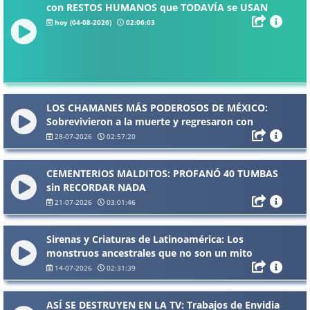
con RESTOS HUMANOS que TODAVÍA se USAN
en la CIUDAD de MÉXICO
hoy (04-08-2026)
02:06:03
LOS CHAMANES MÁS PODEROSOS DE MÉXICO:
Sobrevivieron a la muerte y regresaron con
poderes
28-07-2026
02:57:20
CEMENTERIOS MALDITOS: PROFANÓ 40 TUMBAS
sin RECORDAR NADA
21-07-2026
03:01:46
Sirenas y Criaturas de Latinoamérica: Los
monstruos ancestrales que no son un mito
14-07-2026
02:31:39
ASÍ SE DESTRUYEN EN LA TV: Trabajos de Envidia