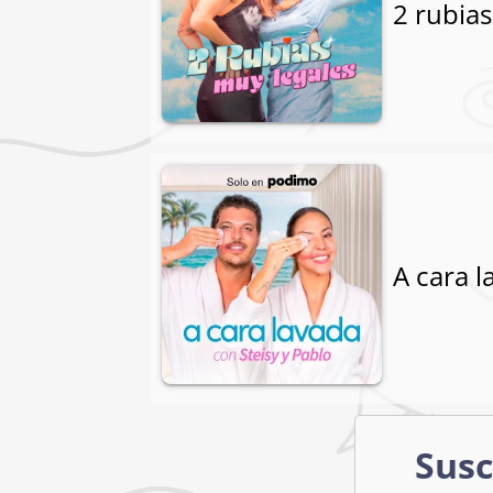
2 rubias
A cara l
Susc