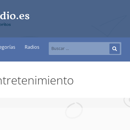
ritos
egorías
Radios
tretenimiento