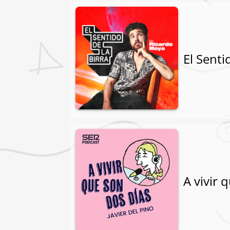
El Senti
A vivir 