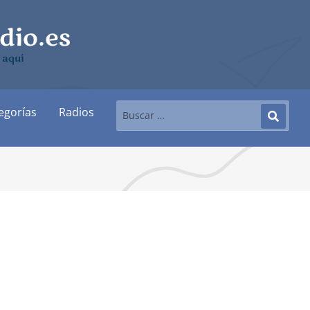
 aquí
egorías
Radios