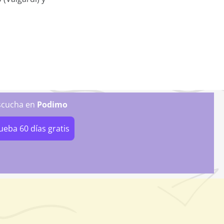
scucha
en
Podimo
ueba 60 días gratis