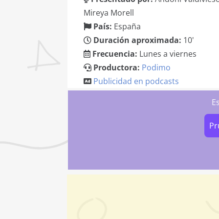
Mireya Morell
País:
España
Duración aproximada:
10'
Frecuencia:
Lunes a viernes
Productora:
Podimo
Publicidad en podcasts
E
Pr