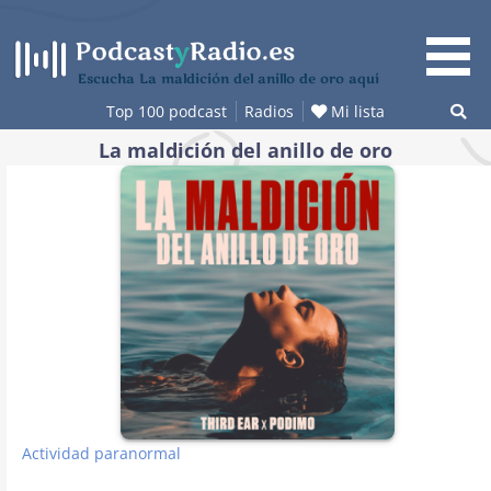
Saltar
al
contenido
Escucha La maldición del anillo de oro aquí
Top 100 podcast
Radios
Mi lista
La maldición del anillo de oro
Actividad paranormal