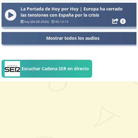
La Portada de Hoy por Hoy | Europa ha cerrado
las tensiones con España por la crisis
humanitaria de Ceuta
hoy (06-08-2026)
00:13:13
Mostrar todos los audios
Escuchar Cadena SER en directo