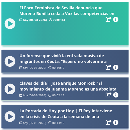
El Foro Feminista de Sevilla denuncia que
Moreno Bonilla ceda a Vox las competencias en
violencia machista: "Una irresponsabilidad
hoy (06-08-2026)
00:09:53
gravísima"
Un forense que vivió la entrada masiva de
migrantes en Ceuta: "Espero no volverme a
enfrentar a algo así, son muchas tragedias
hoy (06-08-2026)
00:10:16
humanas"
Claves del día | José Enrique Monrosi: "El
movimiento de Juanma Moreno es una absoluta
irresponsabilidad y una careta"
hoy (06-08-2026)
00:02:19
La Portada de Hoy por Hoy | El Rey interviene
en la crisis de Ceuta a la semana de una
avalancha que fractura el tablero político
hoy (06-08-2026)
00:13:19