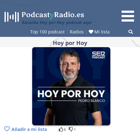
Saltar
al
contenido
Escucha Hoy por Hoy podcast aquí
Top 100 podcast
Radios
Mi lista
Hoy por Hoy
Añadir a mi lista
6
1