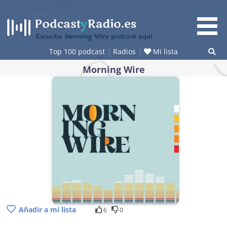
Saltar
al
contenido
Escucha Morning Wire podcast aquí
Top 100 podcast
Radios
Mi lista
Morning Wire
Añadir a mi lista
6
0