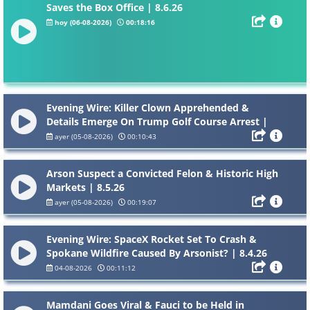
Saves the Box Office | 8.6.26
hoy (06-08-2026)
00:18:16
Evening Wire: Killer Clown Apprehended &
Details Emerge On Trump Golf Course Arrest |
8.5.26
ayer (05-08-2026)
00:10:43
Arson Suspect a Convicted Felon & Historic High
Markets | 8.5.26
ayer (05-08-2026)
00:19:07
Evening Wire: SpaceX Rocket Set To Crash &
Spokane Wildfire Caused By Arsonist? | 8.4.26
04-08-2026
00:11:12
Mamdani Goes Viral & Fauci to be Held in