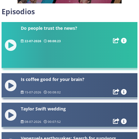
Episodios
Do people trust the news?
22-07-2026
00:08:23
Is coffee good for your brain?
15-07-2026
00:08:02
Taylor Swift wedding
08-07-2026
00:07:52
Venezuela earthquakes: Search for survivors