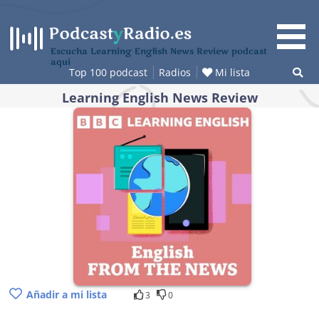
Saltar
al
contenido
Escucha Learning English News Review podcast
aquí
Top 100 podcast
Radios
Mi lista
Learning English News Review
Añadir a mi lista
3
0