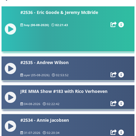
#2536 - Eric Goode & Jeremy McBride
hoy (06-08-2026)
02:21:43
#2535 - Andrew Wilson
ayer (05-08-2026)
02:53:52
JRE MMA Show #183 with Rico Verhoeven
04-08-2026
02:22:42
#2534 - Annie Jacobsen
31-07-2026
02:20:34