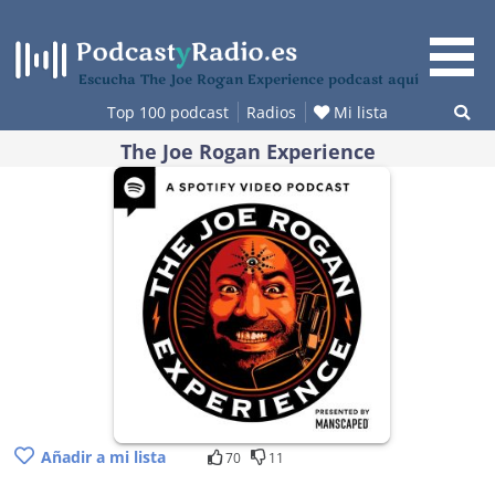
Saltar
al
contenido
Escucha The Joe Rogan Experience podcast aquí
Top 100 podcast
Radios
Mi lista
The Joe Rogan Experience
Añadir a mi lista
70
11