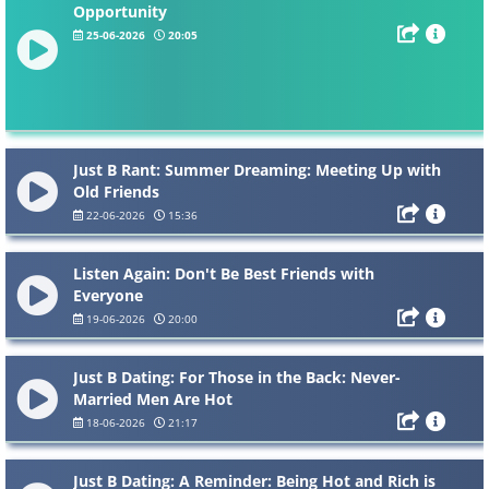
Opportunity
25-06-2026
20:05
Just B Rant: Summer Dreaming: Meeting Up with
Old Friends
22-06-2026
15:36
Listen Again: Don't Be Best Friends with
Everyone
19-06-2026
20:00
Just B Dating: For Those in the Back: Never-
Married Men Are Hot
18-06-2026
21:17
Just B Dating: A Reminder: Being Hot and Rich is