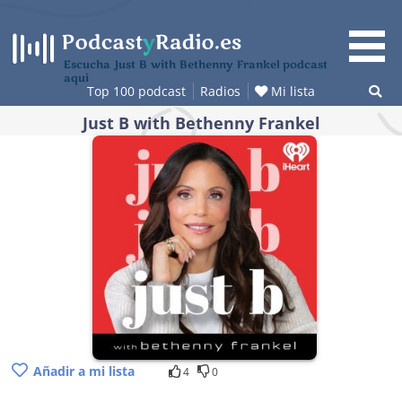
Saltar
al
contenido
Escucha Just B with Bethenny Frankel podcast
aquí
Top 100 podcast
Radios
Mi lista
Just B with Bethenny Frankel
Añadir a mi lista
4
0