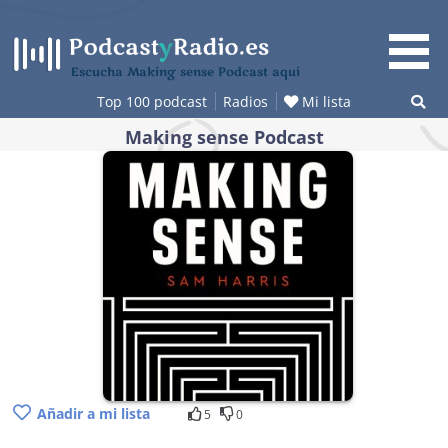
Saltar
al
contenido
Escucha Making sense Podcast aquí
Top 100 podcast
Radios
Mi lista
Making sense Podcast
Añadir a mi lista
5
0