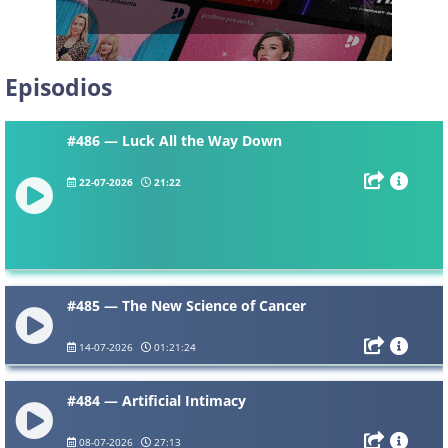
Episodios
#486 — Luck All the Way Down
22-07-2026
21:22
#485 — The New Science of Cancer
14-07-2026
01:21:24
#484 — Artificial Intimacy
08-07-2026
27:13