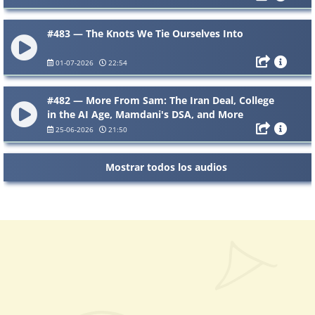
#483 — The Knots We Tie Ourselves Into
01-07-2026
22:54
#482 — More From Sam: The Iran Deal, College
in the AI Age, Mamdani's DSA, and More
25-06-2026
21:50
Mostrar todos los audios