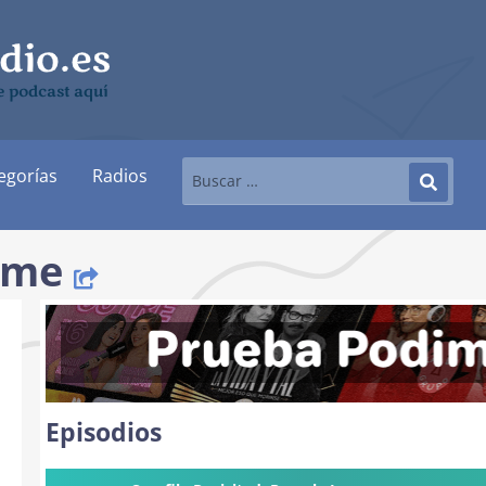
e podcast aquí
egorías
Radios
rime
Episodios