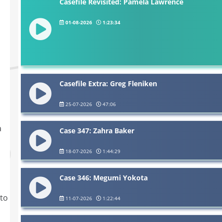
Casefile Revisited: Pamela Lawrence
01-08-2026
1:23:34
Casefile Extra: Greg Fleniken
25-07-2026
47:06
a
Case 347: Zahra Baker
18-07-2026
1:44:29
Case 346: Megumi Yokota
to
11-07-2026
1:22:44