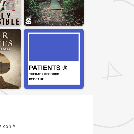
os con
*