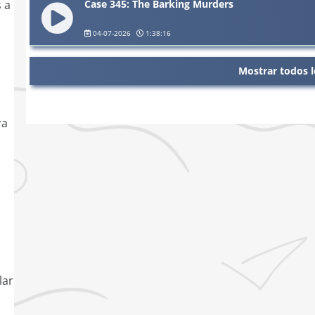
Case 345: The Barking Murders
 a
04-07-2026
1:38:16
n
Mostrar todos l
ra
lar