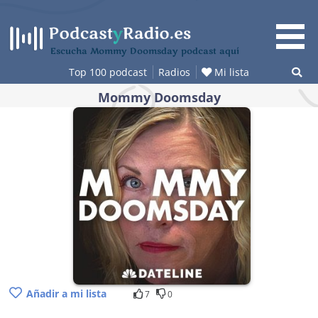
Saltar
al
contenido
Escucha Mommy Doomsday podcast aquí
Top 100 podcast
Radios
Mi lista
Mommy Doomsday
Añadir a mi lista
7
0