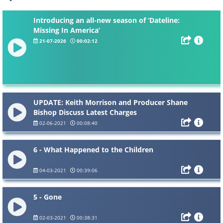
Introducing an all-new season of ‘Dateline:
Missing In America’
21-07-2026
00:02:12
UPDATE: Keith Morrison and Producer Shane
Bishop Discuss Latest Charges
02-06-2021
00:08:40
6 - What Happened to the Children
04-03-2021
00:39:06
5 - Gone
02-03-2021
00:38:31