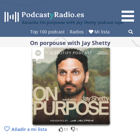
Saltar
al
contenido
Escucha On porpouse with Jay Shetty podcast aquí
Top 100 podcast
Radios
Mi lista
On porpouse with Jay Shetty
Añadir a mi lista
11
1