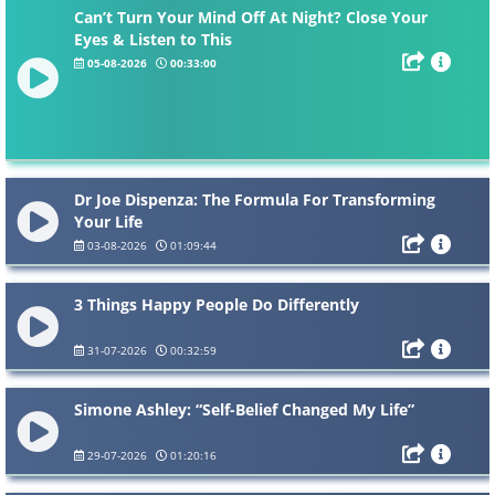
Can’t Turn Your Mind Off At Night? Close Your
Eyes & Listen to This
05-08-2026
00:33:00
Dr Joe Dispenza: The Formula For Transforming
Your Life
03-08-2026
01:09:44
3 Things Happy People Do Differently
31-07-2026
00:32:59
Simone Ashley: “Self-Belief Changed My Life”
29-07-2026
01:20:16