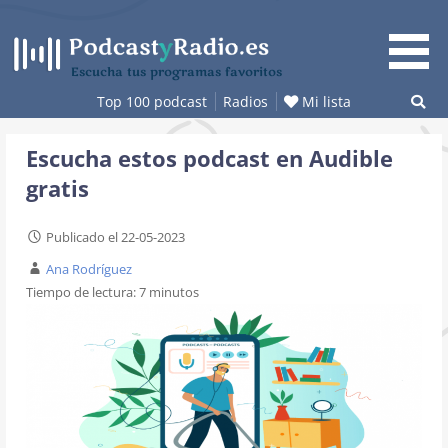
Saltar
al
contenido
Escucha tus programas favoritos
Top 100 podcast
Radios
Mi lista
Escucha estos podcast en Audible
gratis
Publicado el 22-05-2023
Ana Rodríguez
Tiempo de lectura:
7
minutos