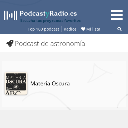
Saltar
al
contenido
Escucha tus programas favoritos
Top 100 podcast
Radios
Mi lista
Podcast de astronomía
Materia Oscura