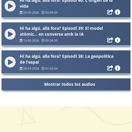
Hi ha algú, allà fora? Episodi 40: L'origen de la
vida
25-05-2026
00:49:55
Hi ha algú, allà fora? Episodi 39: El model
atòmic... en conversa amb la IA
13-05-2026
00:34:39
Hi ha algú, alla fora? Episodi 38: La geopolítica
de l'espai
28-04-2026
01:02:04
Mostrar todos los audios