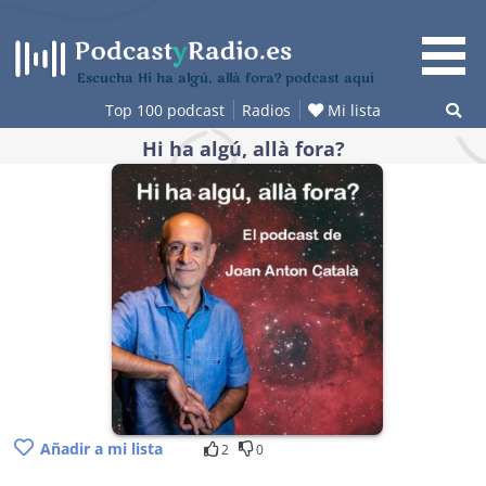
Saltar
al
contenido
Escucha Hi ha algú, allà fora? podcast aquí
Top 100 podcast
Radios
Mi lista
Hi ha algú, allà fora?
Añadir a mi lista
2
0