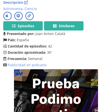
Descripción
Astronomia
,
Ciencia
Episodios
Similares
Presentado por:
Joan Anton Català
País:
España
Cantidad de episodios:
42
Duración aproximada:
30'
Frecuencia:
Semanal
Publicidad en podcasts