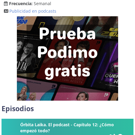
Frecuencia:
Semanal
Publicidad en podcasts
Episodios
Órbita Laika. El podcast - Capítulo 12: ¿Cómo
empezó todo?