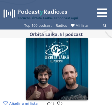
Saltar
al
contenido
Escucha Órbita Laika. El podcast aquí
Top 100 podcast
Radios
Mi lista
Órbita Laika. El podcast
Añadir a mi lista
16
0