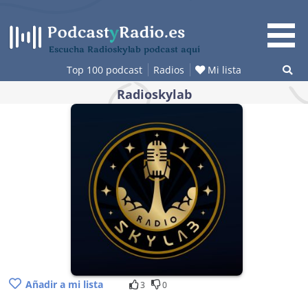
Saltar
al
contenido
Escucha Radioskylab podcast aquí
Top 100 podcast
Radios
Mi lista
Radioskylab
Añadir a mi lista
3
0