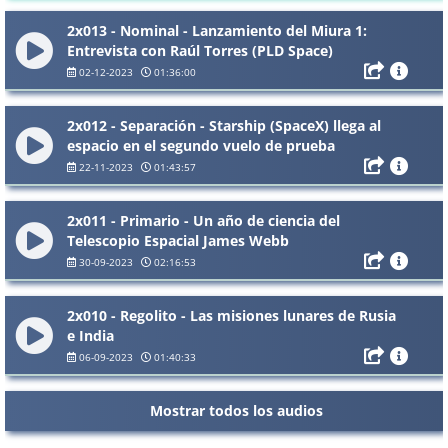
2x013 - Nominal - Lanzamiento del Miura 1:
Entrevista con Raúl Torres (PLD Space)
02-12-2023
01:36:00
2x012 - Separación - Starship (SpaceX) llega al
espacio en el segundo vuelo de prueba
22-11-2023
01:43:57
2x011 - Primario - Un año de ciencia del
Telescopio Espacial James Webb
30-09-2023
02:16:53
2x010 - Regolito - Las misiones lunares de Rusia
e India
06-09-2023
01:40:33
Mostrar todos los audios