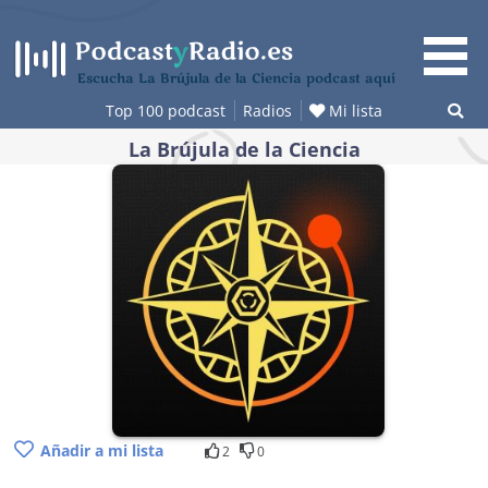
Saltar
al
contenido
Escucha La Brújula de la Ciencia podcast aquí
Top 100 podcast
Radios
Mi lista
La Brújula de la Ciencia
Añadir a mi lista
2
0