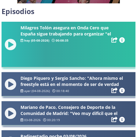
Episodios
Milagros Tolón asegura en Onda Cero que
España sigue trabajando para organizar "el
mejor Mundial de la historia": "La final debe ser
hoy (05-08-2026)
00:08:35
aquí"
Diego Piquero y Sergio Sancho: "Ahora mismo el
freestyle está en el momento de ser de verdad
un deporte de élite"
ayer (04-08-2026)
00:18:40
Mariano de Paco, Consejero de Deporte de la
Comunidad de Madrid: "Veo muy difícil que el
Rayo pueda jugar en Vallecas el 20 de agosto"
03-08-2026
00:20:19
Radioestadio noche 03/08/2026