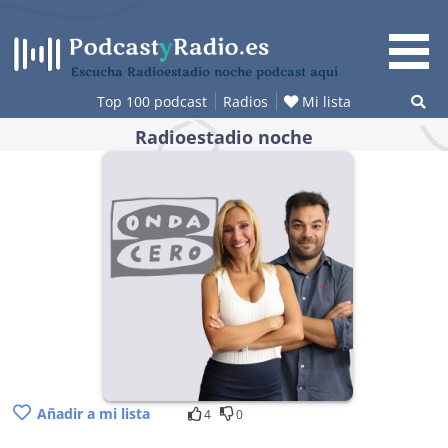
Saltar
al
contenido
Escucha Radioestadio noche podcast aquí
Top 100 podcast
Radios
Mi lista
Radioestadio noche
Añadir a mi lista
4
0