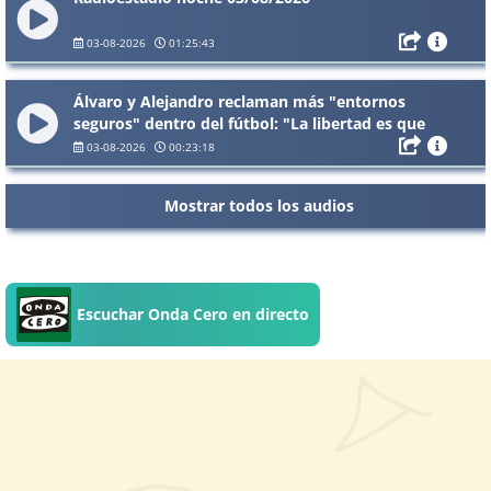
03-08-2026
01:25:43
Álvaro y Alejandro reclaman más "entornos
seguros" dentro del fútbol: "La libertad es que
nosotros podamos darnos un beso donde
03-08-2026
00:23:18
queramos"
Mostrar todos los audios
Escuchar Onda Cero en directo