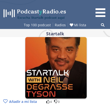
Saltar
al
contenido
Escucha Startalk podcast aquí
Top 100 podcast
Radios
Mi lista
Startalk
Añadir a mi lista
4
0