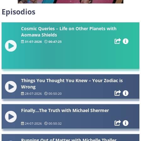
Episodios
Cosmic Queries – Life on Other Planets with
Aomawa Shields
31-07-2026
00:47:25
Things You Thought You Knew – Your Zodiac is
Wrong
28-07-2026
00:50:20
Finally…The Truth with Michael Shermer
24-07-2026
00:50:32
Running Out of Matter with Michelle Thaller