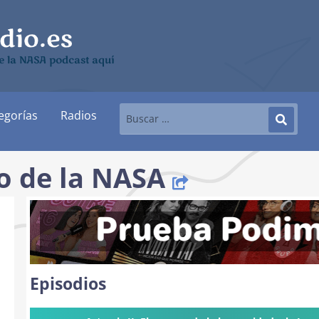
e la NASA podcast aquí
egorías
Radios
o de la NASA
Episodios