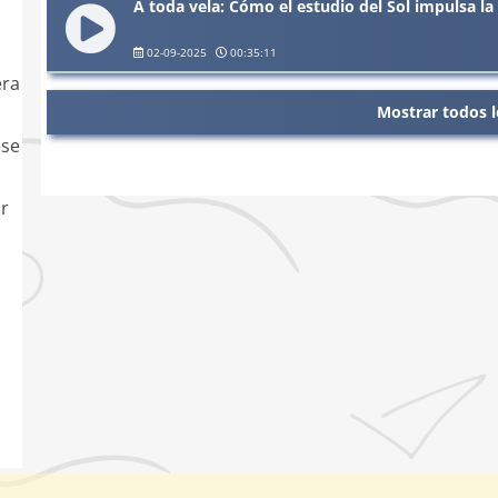
A toda vela: Cómo el estudio del Sol impulsa la
02-09-2025
00:35:11
era
Mostrar todos l
ese
or