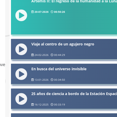
Artemis II: El regreso de la humanidad a la Lun
20-07-2026
00:50:26
Viaje al centro de un agujero negro
24-02-2026
00:44:29
ave
En busca del universo invisible
13-01-2026
00:34:50
25 años de ciencia a bordo de la Estación Espaci
16-12-2025
00:33:19