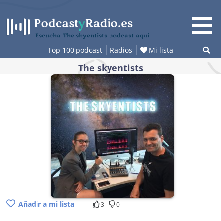
Saltar
al
contenido
Escucha The skyentists podcast aquí
Top 100 podcast
Radios
Mi lista
The skyentists
Añadir a mi lista
3
0