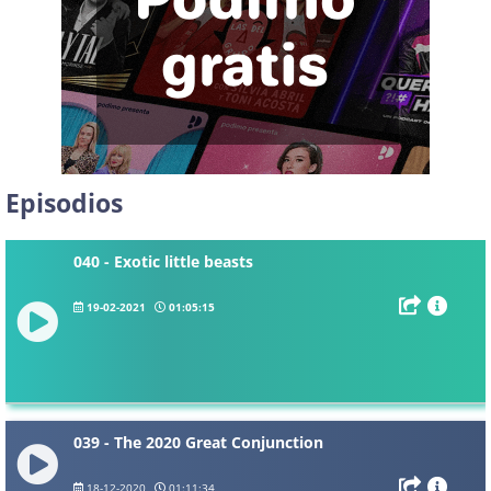
Episodios
040 - Exotic little beasts
19-02-2021
01:05:15
039 - The 2020 Great Conjunction
18-12-2020
01:11:34