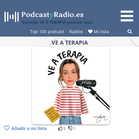
Saltar
al
contenido
Escucha VE A TERAPIA podcast aquí
Top 100 podcast
Radios
Mi lista
VE A TERAPIA
Añadir a mi lista
5
1