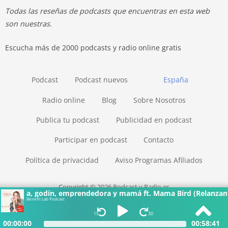
Todas las reseñas de podcasts que encuentras en esta web
son nuestras.
Escucha más de 2000 podcasts y radio online gratis
Podcast
Podcast nuevos
España
Radio online
Blog
Sobre Nosotros
Publica tu podcast
Publicidad en podcast
Participar en podcast
Contacto
Política de privacidad
Aviso Programas Afiliados
Copyright © 2026 Podcast y Radio.es
ggera, godín, emprendedora y mamá ft. Mama Bird (Relanzamien
Benefit Lab Podcast
15
30
00:00:00
00:58:41