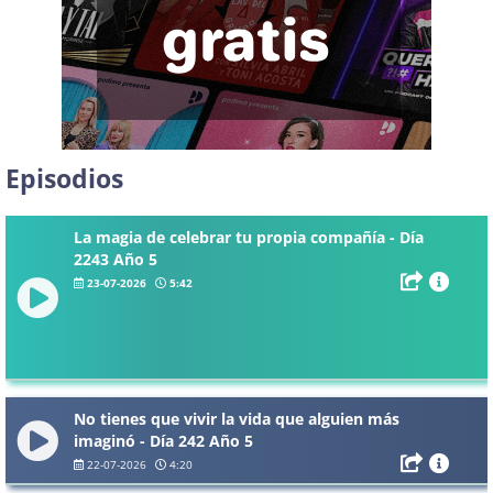
Episodios
La magia de celebrar tu propia compañía - Día
2243 Año 5
23-07-2026
5:42
No tienes que vivir la vida que alguien más
imaginó - Día 242 Año 5
22-07-2026
4:20