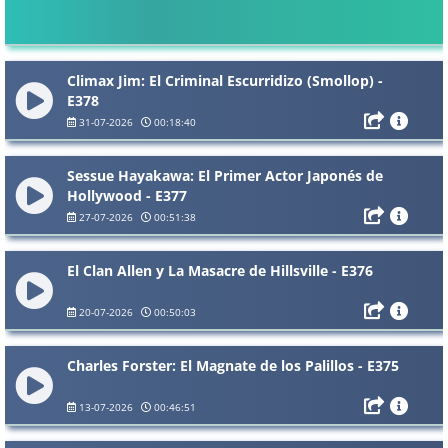
Climax Jim: El Criminal Escurridizo (Smollop) -
E378
31-07-2026
00:18:40
Sessue Hayakawa: El Primer Actor Japonés de
Hollywood - E377
27-07-2026
00:51:38
El Clan Allen y La Masacre de Hillsville - E376
20-07-2026
00:50:03
Charles Forster: El Magnate de los Palillos - E375
13-07-2026
00:46:51