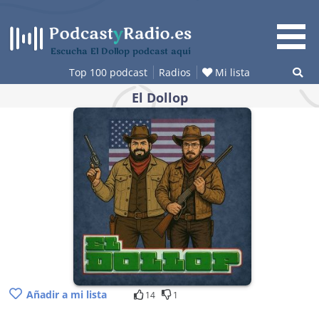
Saltar
al
contenido
Escucha El Dollop podcast aquí
Top 100 podcast
Radios
Mi lista
El Dollop
Añadir a mi lista
14
1