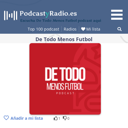
Saltar
al
contenido
Escucha De Todo Menos Futbol podcast aquí
Top 100 podcast
Radios
Mi lista
De Todo Menos Futbol
Añadir a mi lista
1
0