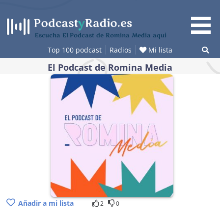
Saltar
al
contenido
Escucha El Podcast de Romina Media aquí
Top 100 podcast
Radios
Mi lista
El Podcast de Romina Media
Añadir a mi lista
2
0