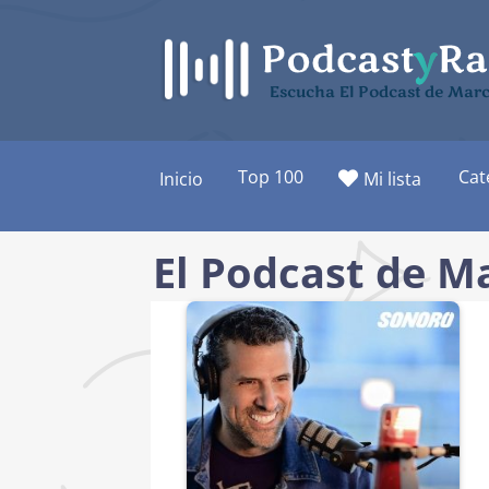
Saltar
al
contenido
Escucha El Podcast de Marc
Top 100
Cat
Inicio
Mi lista
El Podcast de M