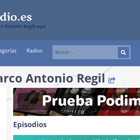
o Antonio Regil aquí
egorías
Radios
arco Antonio Regil
Episodios