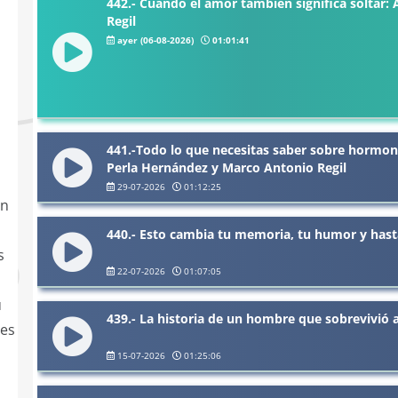
442.- Cuando el amor también significa soltar:
Regil
ayer (06-08-2026)
01:01:41
441.-Todo lo que necesitas saber sobre hormon
Perla Hernández y Marco Antonio Regil
29-07-2026
01:12:25
on
440.- Esto cambia tu memoria, tu humor y hasta
s
22-07-2026
01:07:05
u
439.- La historia de un hombre que sobrevivió 
les
15-07-2026
01:25:06