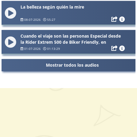
La belleza según quién la mire
08-07-2026
55:27
Cuando el viaje son las personas Especial desde
la Rider Extrem 500 de Biker Friendly, en
Vegadeo.
01-07-2026
01:13:29
Mostrar todos los audios