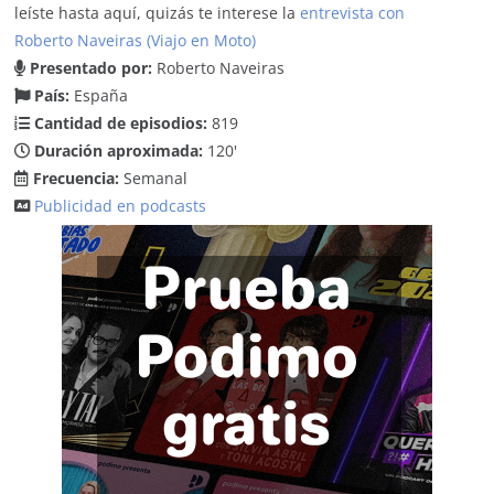
leíste hasta aquí, quizás te interese la
entrevista con
Roberto Naveiras (Viajo en Moto)
Presentado por:
Roberto Naveiras
País:
España
Cantidad de episodios:
819
Duración aproximada:
120'
Frecuencia:
Semanal
Publicidad en podcasts