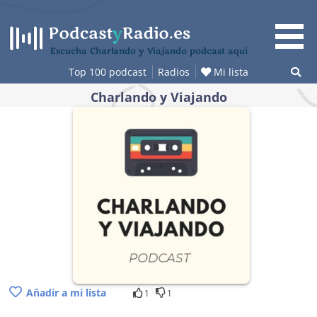
Saltar
al
contenido
Escucha Charlando y Viajando podcast aquí
Top 100 podcast
Radios
Mi lista
Charlando y Viajando
Añadir a mi lista
1
1