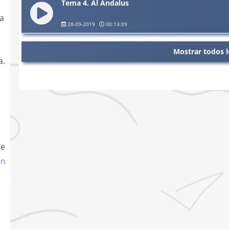
Tema 4. Al Andalus
o
la
28-09-2019
00:13:09
Mostrar todos l
a.
,
re
en