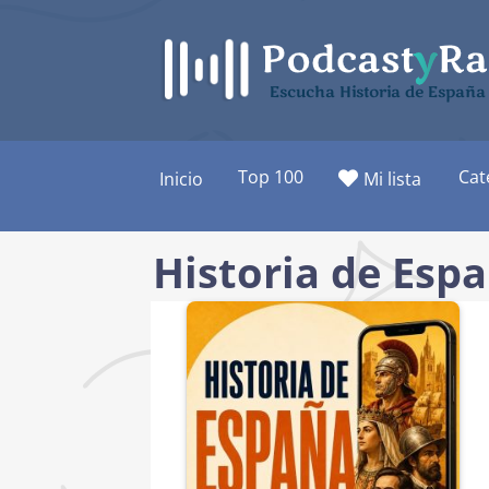
Saltar
al
contenido
Escucha Historia de España 
Top 100
Cat
Inicio
Mi lista
Historia de Espa