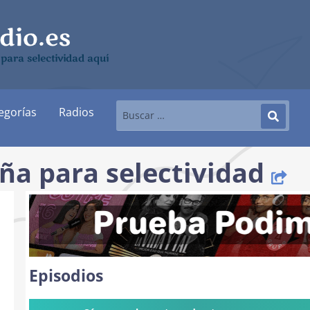
para selectividad aquí
egorías
Radios
ña para selectividad
Episodios