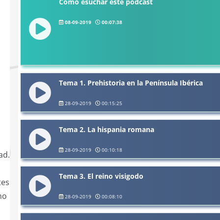
Cómo esuchar este podcast
08-09-2019
00:07:38
Tema 1. Prehistoria en la Península Ibérica
28-09-2019
00:15:25
s
Tema 2. La hispania romana
28-09-2019
00:10:18
ad.
Tema 3. El reino visigodo
tes
no
28-09-2019
00:08:10