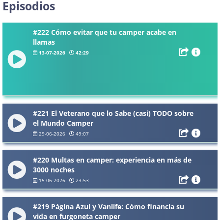
Episodios
#222 Cómo evitar que tu camper acabe en
llamas
13-07-2026
42:29
#221 El Veterano que lo Sabe (casi) TODO sobre
el Mundo Camper
29-06-2026
49:07
#220 Multas en camper: experiencia en más de
3000 noches
15-06-2026
23:53
#219 Página Azul y Vanlife: Cómo financia su
vida en furgoneta camper