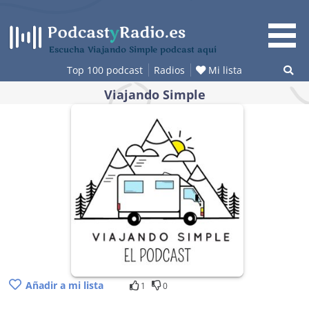
Saltar
al
contenido
Escucha Viajando Simple podcast aquí
Top 100 podcast
Radios
Mi lista
Viajando Simple
Añadir a mi lista
1
0