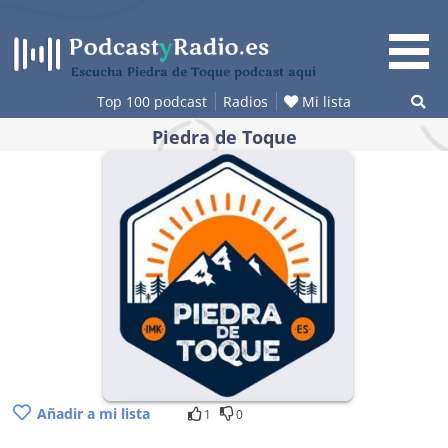
Saltar
al
contenido
Escucha Piedra de Toque podcast aquí
Top 100 podcast
Radios
Mi lista
Piedra de Toque
Añadir a mi lista
1
0