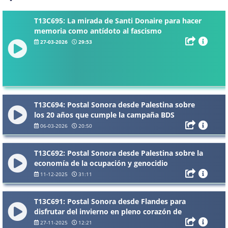
T13C695: La mirada de Santi Donaire para hacer
memoria como antídoto al fascismo
27-03-2026
29:53
T13C694: Postal Sonora desde Palestina sobre
los 20 años que cumple la campaña BDS
06-03-2026
20:50
T13C692: Postal Sonora desde Palestina sobre la
economía de la ocupación y genocidio
11-12-2025
31:11
T13C691: Postal Sonora desde Flandes para
disfrutar del invierno en pleno corazón de
Europa
27-11-2025
12:21