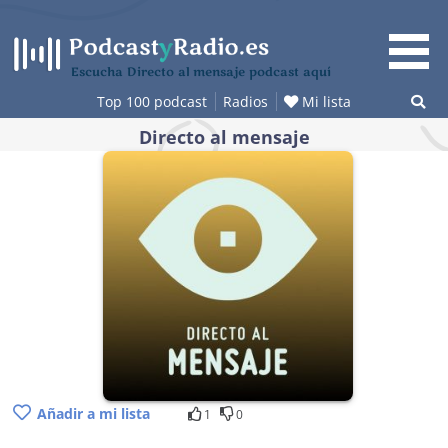
Saltar
al
contenido
Escucha Directo al mensaje podcast aquí
Top 100 podcast
Radios
Mi lista
Directo al mensaje
Añadir a mi lista
1
0