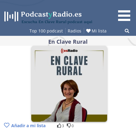
Saltar
al
contenido
Escucha En Clave Rural podcast aquí
Top 100 podcast
Radios
Mi lista
En Clave Rural
Añadir a mi lista
3
0