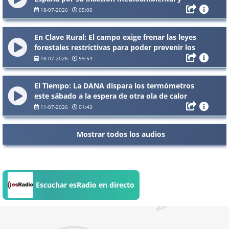
amenaza con multas
18-07-2026
05:00
En Clave Rural: El campo exige frenar las leyes
forestales restrictivas para poder prevenir los
incendios
18-07-2026
59:54
El Tiempo: La DANA dispara los termómetros
este sábado a la espera de otra ola de calor
11-07-2026
01:43
Mostrar todos los audios
Escuchar esRadio en directo