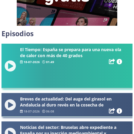
Episodios
El Tiempo: España se prepara para una nueva ola
de calor con más de 40 grados
18-07-2026
01:49
Breves de actualidad: Del auge del girasol en
Andalucía al duro revés en la cosecha de
cereales
18-07-2026
06:08
Noticias del sector: Bruselas abre expediente a
España por su inacción medioambiental y