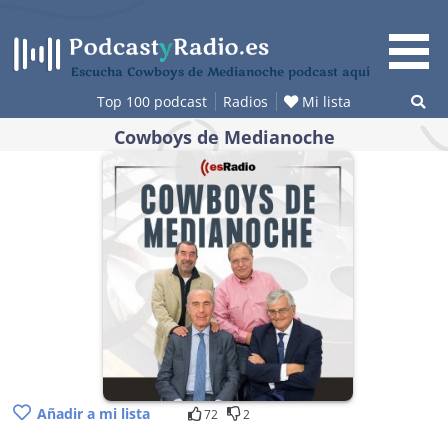
Saltar
al
contenido
Escucha Cowboys de Medianoche podcast aquí
Top 100 podcast
Radios
Mi lista
Cowboys de Medianoche
Añadir a mi lista
72
2