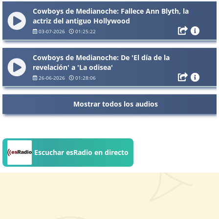
Cowboys de Medianoche: Fallece Ann Blyth, la
actriz del antiguo Hollywood
03-07-2026
01:25:22
Cowboys de Medianoche: De 'El día de la
revelación' a 'La odisea'
26-06-2026
01:28:06
Mostrar todos los audios
Escuchar esRadio en directo