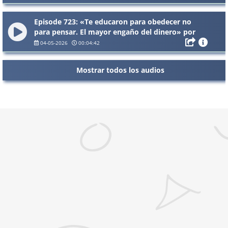
Episode 723: «Te educaron para obedecer no
para pensar. El mayor engaño del dinero» por
Juan Haro
04-05-2026
00:04:42
Mostrar todos los audios