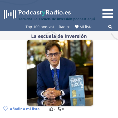
Saltar
al
contenido
Escucha La escuela de inversión podcast aquí
Top 100 podcast
Radios
Mi lista
La escuela de inversión
Añadir a mi lista
2
0