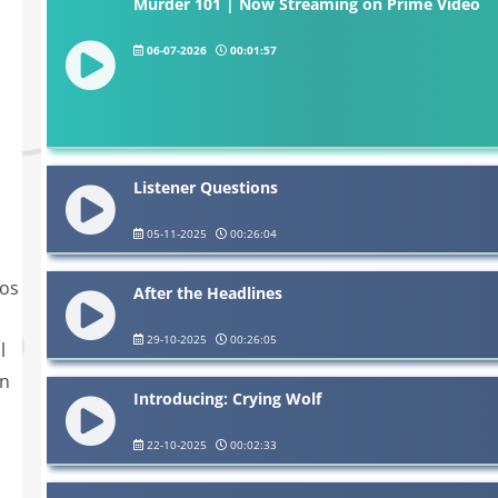
Murder 101 | Now Streaming on Prime Video
06-07-2026
00:01:57
Listener Questions
05-11-2025
00:26:04
dos
After the Headlines
29-10-2025
00:26:05
l
on
Introducing: Crying Wolf
22-10-2025
00:02:33