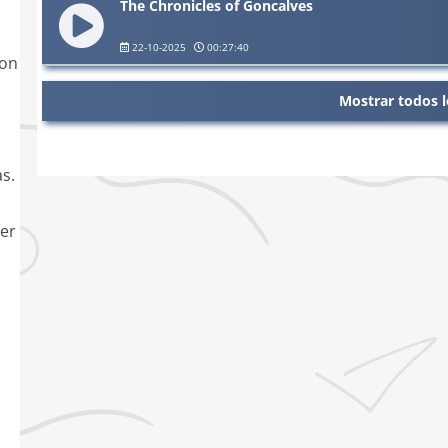
The Chronicles of Goncalves
22-10-2025
00:27:40
son
Mostrar todos l
s.
er