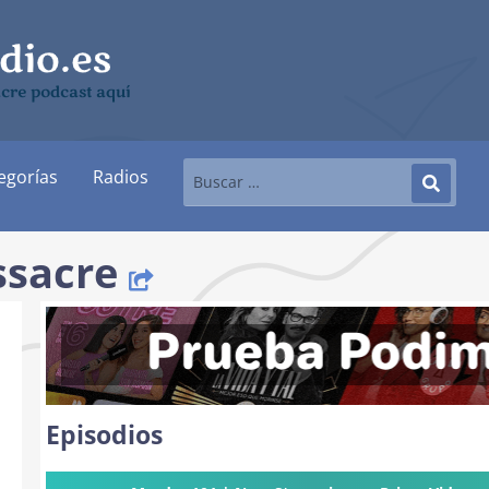
cre podcast aquí
egorías
Radios
ssacre
Episodios