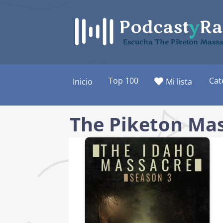
Saltar
al
contenido
Escucha The Piketon Massa
Top 100
Cat
Inicio
Mi lista
The Piketon Ma